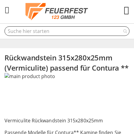
M
Rückwandstein 315x280x25mm
(Vermiculite) passend für Contura **
Skip
to
the
end
of
the
Skip
images
to
Vermiculite Rückwandstein 315x280x25mm
gallery
the
Passende Modelle für Contura** Kamine finden Sie
beginning