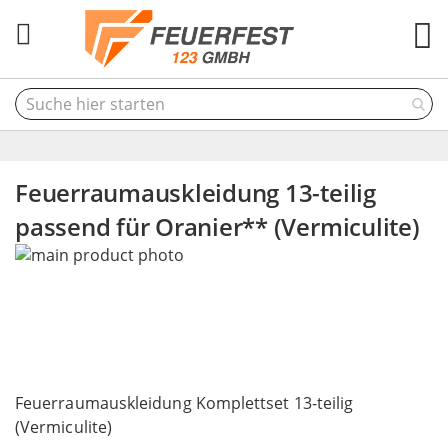
M
Feuerraumauskleidung 13-teilig
passend für Oranier** (Vermiculite)
Skip
to
the
end
of
the
Skip
images
to
Feuerraumauskleidung Komplettset 13-teilig
gallery
the
(Vermiculite)
beginning