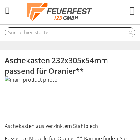
M
Aschekasten 232x305x54mm
passend für Oranier**
Skip
to
the
end
of
the
Skip
images
to
Aschekasten aus verzinktem Stahlblech
gallery
the
Passende Modelle für Oranier ** Kamine finden Sie
beginning