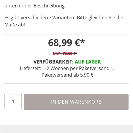
unten in der Beschreibung
of
the
Es gibt verschiedene Varianten. Bitte gleichen Sie die
images
Maße ab!
gallery
68,99 €
76,99 €
VERFÜGBARKEIT:
AUF LAGER
Lieferzeit: 1-2 Wochen
per Paketversand
?
Paketversand ab 5,90 €
IN DEN WARENKORB