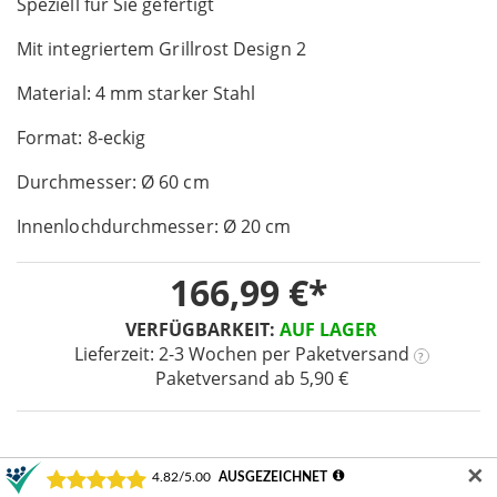
the
Speziell für Sie gefertigt
beginning
of
Mit integriertem Grillrost Design 2
the
images
Material: 4 mm starker Stahl
gallery
Format: 8-eckig
Durchmesser: Ø 60 cm
Innenlochdurchmesser: Ø 20 cm
166,99 €
VERFÜGBARKEIT:
AUF LAGER
Lieferzeit: 2-3 Wochen
per Paketversand
?
Paketversand ab 5,90 €
✕