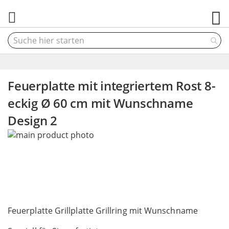
M
Feuerplatte mit integriertem Rost 8-
eckig Ø 60 cm mit Wunschname
Design 2
Skip
to
the
end
of
the
Skip
images
to
Feuerplatte Grillplatte Grillring mit Wunschname
gallery