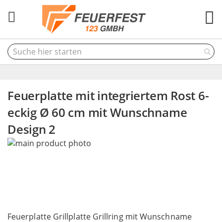
M
Feuerplatte mit integriertem Rost 6-
eckig Ø 60 cm mit Wunschname
Design 2
Skip
to
the
end
of
the
Skip
images
to
Feuerplatte Grillplatte Grillring mit Wunschname
gallery