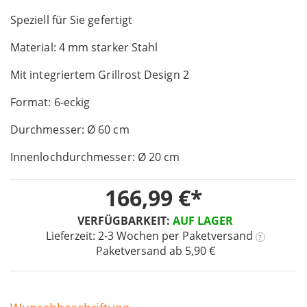
the
Speziell für Sie gefertigt
beginning
of
Material: 4 mm starker Stahl
the
images
Mit integriertem Grillrost Design 2
gallery
Format: 6-eckig
Durchmesser: Ø 60 cm
Innenlochdurchmesser: Ø 20 cm
166,99 €
VERFÜGBARKEIT:
AUF LAGER
Lieferzeit: 2-3 Wochen
per Paketversand
?
Paketversand ab 5,90 €