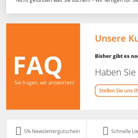
Nicht gefunden was Sie suchen? - Wir fertigen für Si
Unsere K
FAQ
Bisher gibt es 
Haben Sie 
Sie fragen, wir antworten!
Stellen Sie uns I
5% Newslettergutschein
Schnelle Li