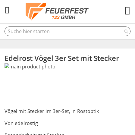
M
Edelrost Vögel 3er Set mit Stecker
Skip
to
the
end
of
the
Skip
images
to
Vögel mit Stecker im 3er-Set, in Rostoptik
gallery
the
Von edelrostig
beginning
of