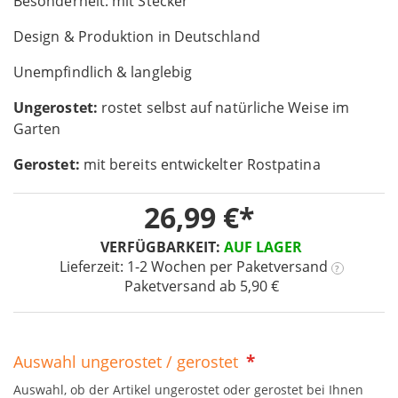
Besonderheit: mit Stecker
the
images
Design & Produktion in Deutschland
gallery
Unempfindlich & langlebig
Ungerostet:
rostet selbst auf natürliche Weise im
Garten
Gerostet:
mit bereits entwickelter Rostpatina
26,99 €
VERFÜGBARKEIT:
AUF LAGER
Lieferzeit: 1-2 Wochen
per Paketversand
?
Paketversand ab 5,90 €
Auswahl ungerostet / gerostet
Auswahl, ob der Artikel ungerostet oder gerostet bei Ihnen