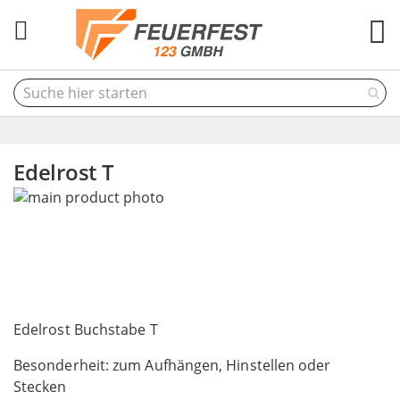
M
Edelrost T
Skip
to
the
end
of
the
Skip
images
to
Edelrost Buchstabe T
gallery
the
Besonderheit: zum Aufhängen, Hinstellen oder
beginning
Stecken
of