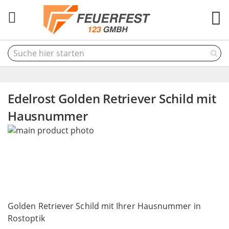
M
Edelrost Golden Retriever Schild mit
Hausnummer
Skip
to
the
end
of
the
Skip
images
to
Golden Retriever Schild mit Ihrer Hausnummer in
gallery
the
Rostoptik
beginning