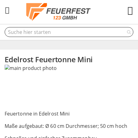
M
Edelrost Feuertonne Mini
Skip
to
the
end
of
the
Skip
images
to
Feuertonne in Edelrost Mini
gallery
the
Maße aufgebaut: Ø 60 cm Durchmesser; 50 cm hoch
beginning
of