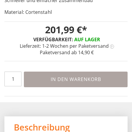
Schneller und einfacher Zusammenbau
the
images
Material: Cortenstahl
gallery
201,99 €
VERFÜGBARKEIT:
AUF LAGER
Lieferzeit: 1-2 Wochen
per Paketversand
?
Paketversand ab 14,90 €
IN DEN WARENKORB
Beschreibung