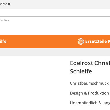
uschnitt
ilfe
Ersatzteile
Edelrost Chri
Schleife
Christbaumschmuck me
Design & Produktion
Unempfindlich & lang