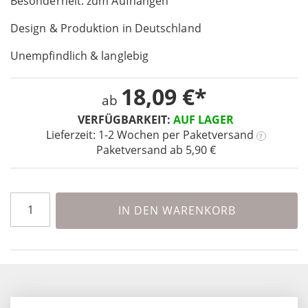
Besonderheit: zum Aufhängen
the
images
Design & Produktion in Deutschland
gallery
Unempfindlich & langlebig
18,09 €
ab
VERFÜGBARKEIT:
AUF LAGER
Lieferzeit: 1-2 Wochen
per Paketversand
?
Paketversand ab 5,90 €
IN DEN WARENKORB