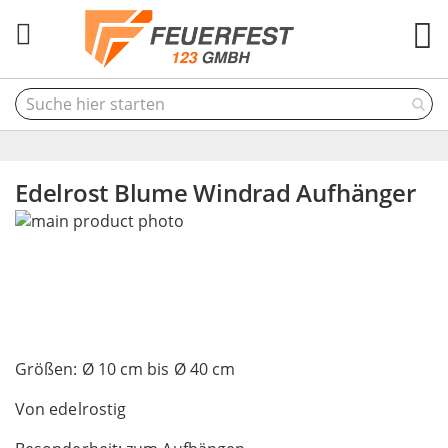
M
Edelrost Blume Windrad Aufhänger
Skip
to
the
end
of
the
Skip
images
to
Größen: Ø 10 cm bis Ø 40 cm
gallery
the
Von edelrostig
beginning
of