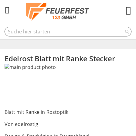
M
Edelrost Blatt mit Ranke Stecker
Skip
to
the
end
of
the
Skip
images
to
Blatt mit Ranke in Rostoptik
gallery
the
Von edelrostig
beginning
of