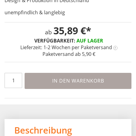
Design & Produktion in Deutschland
the
images
unempfindlich & langlebig
gallery
35,89 €
ab
VERFÜGBARKEIT:
AUF LAGER
Lieferzeit: 1-2 Wochen
per Paketversand
?
Paketversand ab 5,90 €
IN DEN WARENKORB
Beschreibung