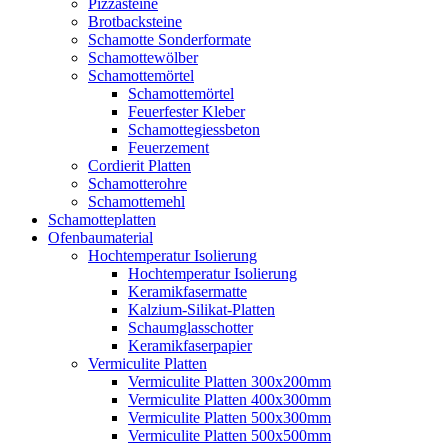
Pizzasteine
Brotbacksteine
Schamotte Sonderformate
Schamottewölber
Schamottemörtel
Schamottemörtel
Feuerfester Kleber
Schamottegiessbeton
Feuerzement
Cordierit Platten
Schamotterohre
Schamottemehl
Schamotteplatten
Ofenbaumaterial
Hochtemperatur Isolierung
Hochtemperatur Isolierung
Keramikfasermatte
Kalzium-Silikat-Platten
Schaumglasschotter
Keramikfaserpapier
Vermiculite Platten
Vermiculite Platten 300x200mm
Vermiculite Platten 400x300mm
Vermiculite Platten 500x300mm
Vermiculite Platten 500x500mm