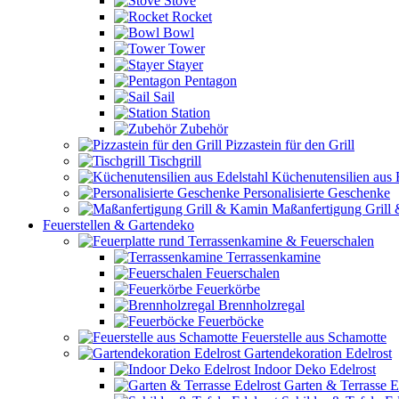
Stove
Rocket
Bowl
Tower
Stayer
Pentagon
Sail
Station
Zubehör
Pizzastein für den Grill
Tischgrill
Küchenutensilien aus 
Personalisierte Geschenke
Maßanfertigung Grill
Feuerstellen & Gartendeko
Terrassenkamine & Feuerschalen
Terrassenkamine
Feuerschalen
Feuerkörbe
Brennholzregal
Feuerböcke
Feuerstelle aus Schamotte
Gartendekoration Edelrost
Indoor Deko Edelrost
Garten & Terrasse E