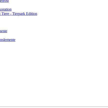
elrost
oration
 Tiere - Tierpark Edition
mente
onslemente