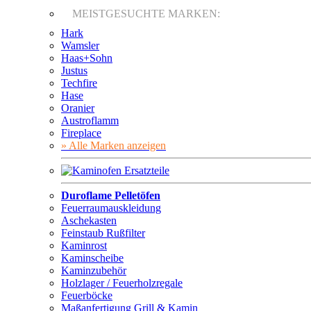
MEISTGESUCHTE MARKEN:
Hark
Wamsler
Haas+Sohn
Justus
Techfire
Hase
Oranier
Austroflamm
Fireplace
» Alle Marken anzeigen
Duroflame Pelletöfen
Feuerraumauskleidung
Aschekasten
Feinstaub Rußfilter
Kaminrost
Kaminscheibe
Kaminzubehör
Holzlager / Feuerholzregale
Feuerböcke
Maßanfertigung Grill & Kamin