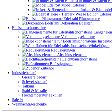
Schilder & Tafeln Ed
Möbel Edelrost
Imker- & Bienendek
Edelrost
Edelstahl Piktogramme
Dekoration Edelstahl
Edelstahlschornsteine
Längenele
Verbindungselemente
Inspekti
Winkelbögen
Reduzierungen
Abschlusselemente
Leichtbauschornsteine
Befestigungen
Zubehör
Industriebedarf
Giessereibedarf
Schweissbedarf
Talkum
Stahl & Metalle
Hochtemperatur Textilien
Sale %
Weihnachtsgeschenke