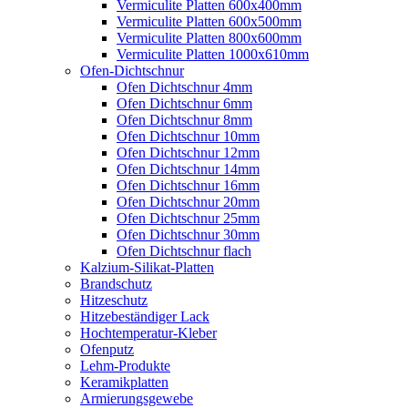
Vermiculite Platten 600x400mm
Vermiculite Platten 600x500mm
Vermiculite Platten 800x600mm
Vermiculite Platten 1000x610mm
Ofen-Dichtschnur
Ofen Dichtschnur 4mm
Ofen Dichtschnur 6mm
Ofen Dichtschnur 8mm
Ofen Dichtschnur 10mm
Ofen Dichtschnur 12mm
Ofen Dichtschnur 14mm
Ofen Dichtschnur 16mm
Ofen Dichtschnur 20mm
Ofen Dichtschnur 25mm
Ofen Dichtschnur 30mm
Ofen Dichtschnur flach
Kalzium-Silikat-Platten
Brandschutz
Hitzeschutz
Hitzebeständiger Lack
Hochtemperatur-Kleber
Ofenputz
Lehm-Produkte
Keramikplatten
Armierungsgewebe