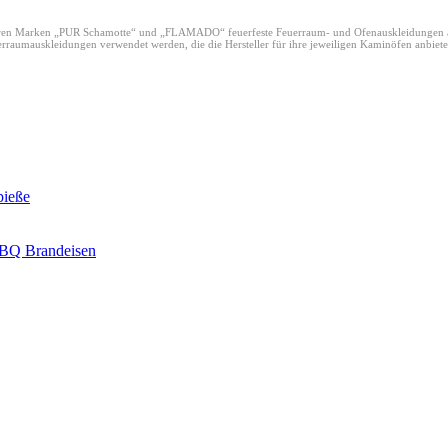
ren Marken „PUR Schamotte“ und „FLAMADO“ feuerfeste Feuerraum- und Ofenauskleidungen au
uerraumauskleidungen verwendet werden, die die Hersteller für ihre jeweiligen Kaminöfen anbi
pieße
 BBQ Brandeisen