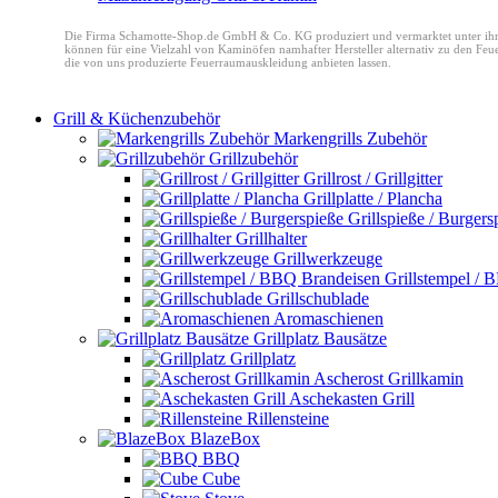
Die Firma Schamotte-Shop.de GmbH & Co. KG produziert und vermarktet unter ih
können für eine Vielzahl von Kaminöfen namhafter Hersteller alternativ zu den Fe
die von uns produzierte Feuerraumauskleidung anbieten lassen.
Grill & Küchenzubehör
Markengrills Zubehör
Grillzubehör
Grillrost / Grillgitter
Grillplatte / Plancha
Grillspieße / Burgers
Grillhalter
Grillwerkzeuge
Grillstempel /
Grillschublade
Aromaschienen
Grillplatz Bausätze
Grillplatz
Ascherost Grillkamin
Aschekasten Grill
Rillensteine
BlazeBox
BBQ
Cube