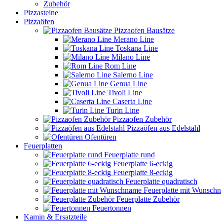
Zubehör
Pizzasteine
Pizzaöfen
Pizzaofen Bausätze
Merano Line
Toskana Line
Milano Line
Rom Line
Salerno Line
Genua Line
Tivoli Line
Caserta Line
Turin Line
Pizzaofen Zubehör
Pizzaöfen aus Edelstahl
Ofentüren
Feuerplatten
Feuerplatte rund
Feuerplatte 6-eckig
Feuerplatte 8-eckig
Feuerplatte quadratisch
Feuerplatte mit Wunsch
Feuerplatte Zubehör
Feuertonnen
Kamin & Ersatzteile