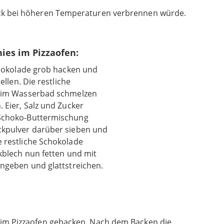
bäck bei höheren Temperaturen verbrennen würde.
ies im Pizzaofen:
chokolade grob hacken und
ellen. Die restliche
r im Wasserbad schmelzen
 Eier, Salz und Zucker
Schoko-Buttermischung
ckpulver darüber sieben und
 restliche Schokolade
kblech nun fetten und mit
ingeben und glattstreichen.
r im Pizzaofen gebacken. Nach dem Backen die