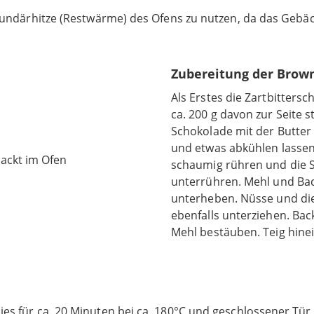
Sekundärhitze (Restwärme) des Ofens zu nutzen, da das Ge
Zubereitung der Brown
Als Erstes die Zartbitters
ca. 200 g davon zur Seite st
Schokolade mit der Butte
und etwas abkühlen lassen.
schaumig rühren und die 
unterrühren. Mehl und Ba
unterheben. Nüsse und die
ebenfalls unterziehen. Bac
Mehl bestäuben. Teig hine
es für ca. 20 Minuten bei ca. 180°C und geschlossener Tü