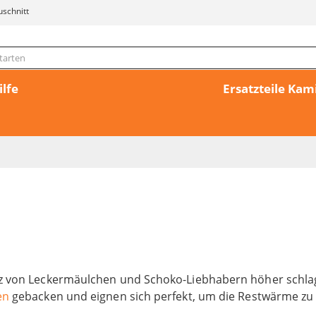
uschnitt
ilfe
Ersatzteile Ka
z von Leckermäulchen und Schoko-Liebhabern höher schlag
en
gebacken und eignen sich perfekt, um die Restwärme zu 