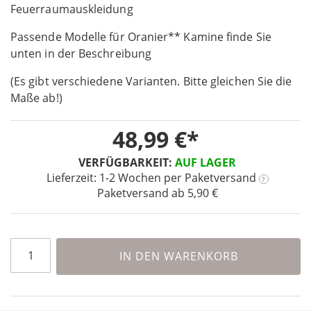
the
Feuerraumauskleidung
beginning
Passende Modelle für Oranier** Kamine finde Sie
of
the
unten in der Beschreibung
images
(Es gibt verschiedene Varianten. Bitte gleichen Sie die
gallery
Maße ab!)
48,99 €
VERFÜGBARKEIT:
AUF LAGER
Lieferzeit: 1-2 Wochen
per Paketversand
?
Paketversand ab 5,90 €
IN DEN WARENKORB