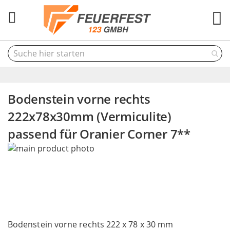
M
Bodenstein vorne rechts
222x78x30mm (Vermiculite)
passend für Oranier Corner 7**
Skip
to
the
end
of
the
Skip
images
to
Bodenstein vorne rechts 222 x 78 x 30 mm
gallery