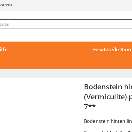
uschnitt
ilfe
Ersatzteile Ka
Bodenstein h
(Vermiculite) 
7**
Bodenstein hinten li