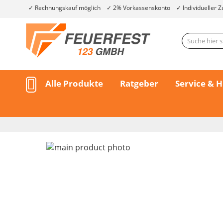
Rechnungskauf möglich
2% Vorkassenskonto
Individueller Z
Alle Produkte
Ratgeber
Service & H
Skip
to
the
end
of
the
Skip
images
to