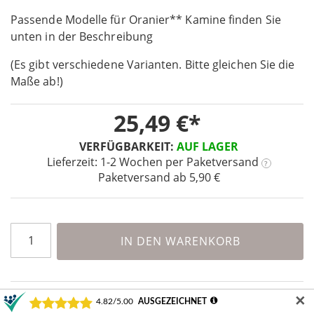
beginning
Passende Modelle für Oranier** Kamine finden Sie
of
the
unten in der Beschreibung
images
(Es gibt verschiedene Varianten. Bitte gleichen Sie die
gallery
Maße ab!)
25,49 €
VERFÜGBARKEIT:
AUF LAGER
Lieferzeit: 1-2 Wochen
per Paketversand
?
Paketversand ab 5,90 €
IN DEN WARENKORB
✕