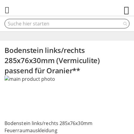
M
Bodenstein links/rechts
285x76x30mm (Vermiculite)
passend für Oranier**
Skip
to
the
end
of
the
Skip
images
to
Bodenstein links/rechts 285x76x30mm
gallery
the
Feuerraumauskleidung