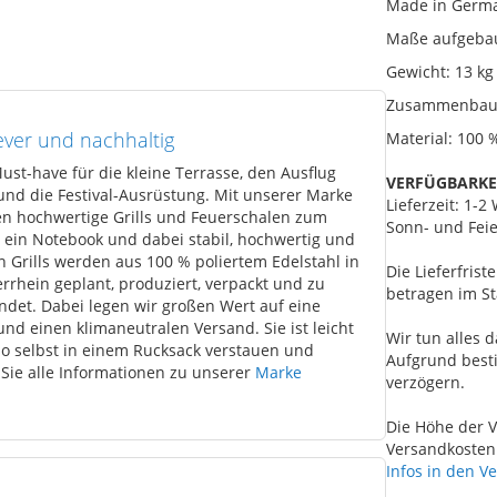
Made in Germ
Maße aufgebaut
Gewicht: 13 kg
Zusammenbau
lever und nachhaltig
Material: 100 %
ust-have für die kleine Terrasse, den Ausflug
VERFÜGBARKE
nd die Festival-Ausrüstung. Mit unserer Marke
Lieferzeit: 1-
en hochwertige Grills und Feuerschalen zum
Sonn- und Feie
 ein Notebook und dabei stabil, hochwertig und
n Grills werden aus 100 % poliertem Edelstahl in
Die Lieferfris
hein geplant, produziert, verpackt und zu
betragen im St
det. Dabei legen wir großen Wert auf eine
nd einen klimaneutralen Versand. Sie ist leicht
Wir tun alles d
so selbst in einem Rucksack verstauen und
Aufgrund best
Sie alle Informationen zu unserer
Marke
verzögern.
Die Höhe der V
Versandkosten 
Infos in den V