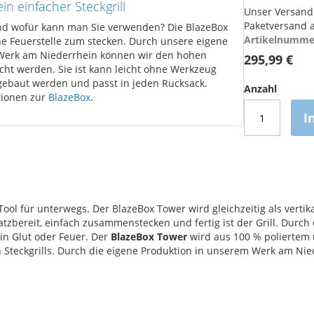
in einfacher Steckgrill
Unser Versand 
Paketversand a
und wofür kann man Sie verwenden? Die BlazeBox
Artikelnumme
che Feuerstelle zum stecken. Durch unsere eigene
Werk am Niederrhein können wir den hohen
295,99 €
cht werden. Sie ist kann leicht ohne Werkzeug
gebaut werden und passt in jeden Rucksack.
Anzahl
ationen zur
BlazeBox
.
I
ool für unterwegs. Der BlazeBox Tower wird gleichzeitig als verti
zbereit, einfach zusammenstecken und fertig ist der Grill. Durch d
in Glut oder Feuer. Der
BlazeBox Tower
wird aus 100 % poliertem u
n Steckgrills. Durch die eigene Produktion in unserem Werk am N