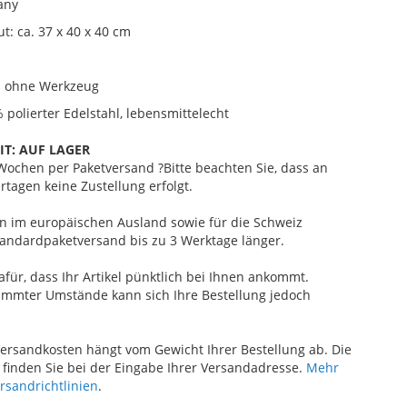
any
: ca. 37 x 40 x 40 cm
 ohne Werkzeug
 polierter Edelstahl, lebensmittelecht
IT:
AUF LAGER
2 Wochen
per Paketversand
?
Bitte beachten Sie, dass an
rtagen keine Zustellung erfolgt.
ten im europäischen Ausland sowie für die Schweiz
andardpaketversand bis zu 3 Werktage länger.
afür, dass Ihr Artikel pünktlich bei Ihnen ankommt.
immter Umstände kann sich Ihre Bestellung jedoch
ersandkosten hängt vom Gewicht Ihrer Bestellung ab. Die
finden Sie bei der Eingabe Ihrer Versandadresse.
Mehr
ersandrichtlinien
.