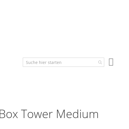
Mein W
eBox Tower Medium