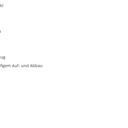
hl
n
eug
ufigem Auf- und Abbau