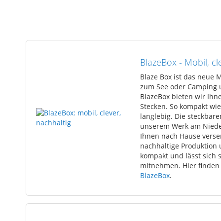
of
the
images
Skip
gallery
to
the
BlazeBox - Mobil, c
beginning
of
Blaze Box ist das neue M
the
zum See oder Camping u
images
BlazeBox bieten wir Ihn
gallery
Stecken. So kompakt wie
langlebig. Die steckbare
unserem Werk am Niederr
Ihnen nach Hause versen
nachhaltige Produktion u
kompakt und lässt sich 
mitnehmen. Hier finden 
BlazeBox
.