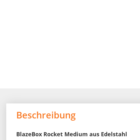
of
the
images
gallery
Beschreibung
BlazeBox Rocket Medium aus Edelstahl