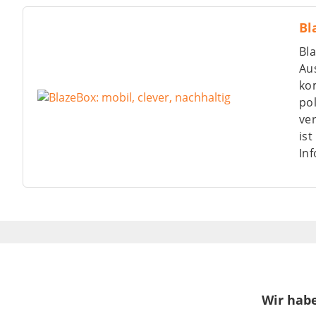
Bl
Bla
Au
kom
po
ver
ist
In
Wir habe