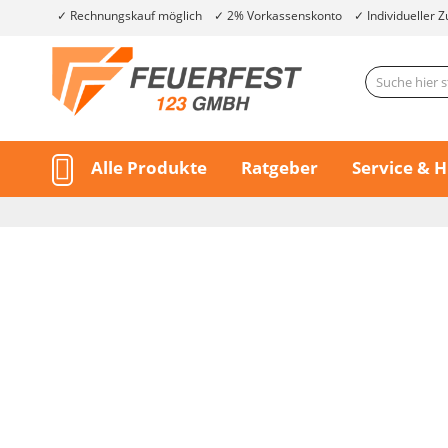
Rechnungskauf möglich
2% Vorkassenskonto
Individueller Z
Alle Produkte
Ratgeber
Service & H
Skip
to
the
end
of
Skip
the
to
images
the
gallery
beginning