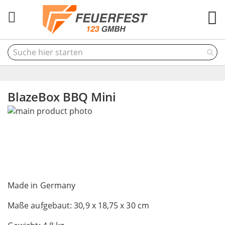
M
BlazeBox BBQ Mini
Skip
to
the
end
of
the
Skip
images
to
Made in Germany
gallery
the
Maße aufgebaut: 30,9 x 18,75 x 30 cm
beginning
of