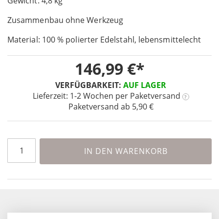
Gewicht: 4,8 kg
the
images
Zusammenbau ohne Werkzeug
gallery
Material: 100 % polierter Edelstahl, lebensmittelecht
146,99 €
VERFÜGBARKEIT:
AUF LAGER
Lieferzeit: 1-2 Wochen
per Paketversand
?
Paketversand ab 5,90 €
IN DEN WARENKORB