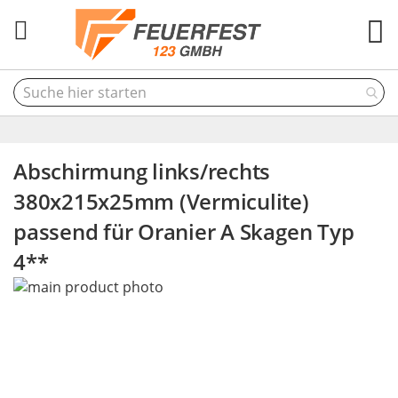
M
Abschirmung links/rechts
380x215x25mm (Vermiculite)
passend für Oranier A Skagen Typ
4**
Skip
to
the
end
of
the