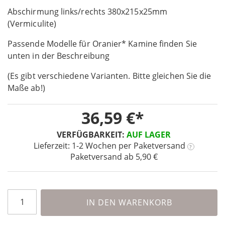
Skip
images
to
Abschirmung links/rechts 380x215x25mm
gallery
the
(Vermiculite)
beginning
Passende Modelle für Oranier* Kamine finden Sie
of
the
unten in der Beschreibung
images
(Es gibt verschiedene Varianten. Bitte gleichen Sie die
gallery
Maße ab!)
36,59 €
VERFÜGBARKEIT:
AUF LAGER
Lieferzeit: 1-2 Wochen
per Paketversand
?
Paketversand ab 5,90 €
IN DEN WARENKORB