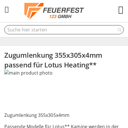
M
Zugumlenkung 355x305x4mm
passend für Lotus Heating**
Skip
to
the
end
of
the
Skip
images
to
Zugumlenkung 355x305x4mm
gallery
the
Passende Modelle für Lotus** Kamine werden in der
beginning