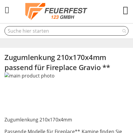
M
Zugumlenkung 210x170x4mm
passend für Fireplace Gravio **
Skip
to
the
end
of
the
Skip
images
to
Zugumlenkung 210x170x4mm
gallery
the
Passende Modelle für Fireplace** Kamine finden Sie
beginning