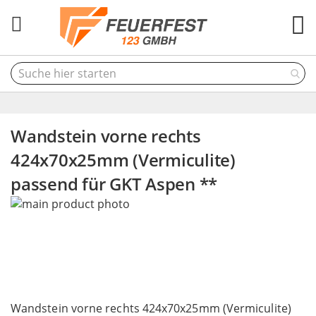
M
Wandstein vorne rechts
424x70x25mm (Vermiculite)
passend für GKT Aspen **
Skip
to
the
end
of
the
Skip
images
to
Wandstein vorne rechts 424x70x25mm (Vermiculite)
gallery