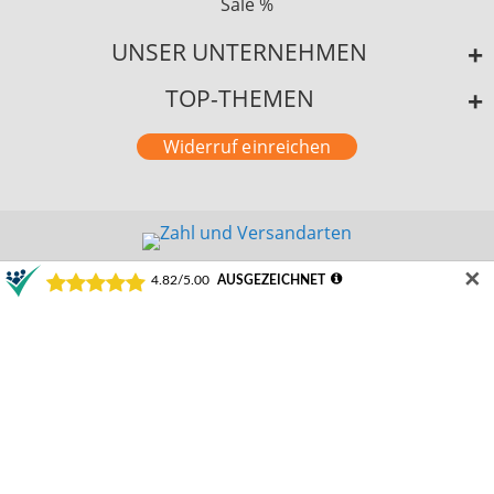
Sale %
UNSER UNTERNEHMEN
TOP-THEMEN
Widerruf einreichen
✕
©2024 Schamotte-Shop.de
Durchschnittliche Bewertung von Schamotte-Shop.de | Weeze bei Trustami:
4.82 /
5.00
mit
22.223
Bewertungen
|
Bewertungsgrundlage des Anbieters: 1 Verkaufs- und 3 Bewertungsplattformen