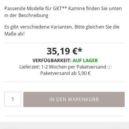
the
Passende Modelle für GKT** Kamine finden Sie unten
beginning
in der Beschreibung
of
the
Es gibt verschiedene Varianten. Bitte gleichen Sie die
images
Maße ab!
gallery
35,19 €
VERFÜGBARKEIT:
AUF LAGER
Lieferzeit: 1-2 Wochen
per Paketversand
?
Paketversand ab 5,90 €
IN DEN WARENKORB