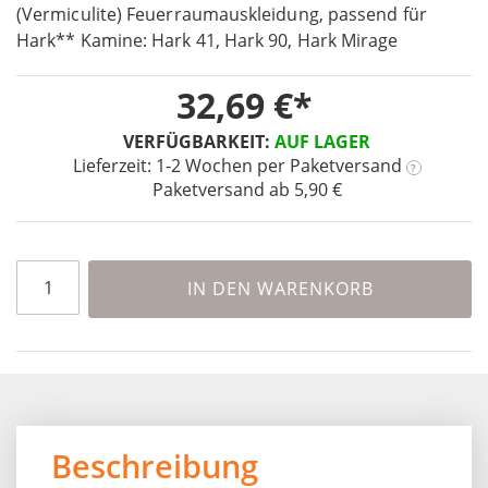
the
(Vermiculite) Feuerraumauskleidung, passend für
beginning
Hark** Kamine: Hark 41, Hark 90, Hark Mirage
of
the
32,69 €
images
gallery
VERFÜGBARKEIT:
AUF LAGER
Lieferzeit: 1-2 Wochen
per Paketversand
?
Paketversand ab 5,90 €
IN DEN WARENKORB
Beschreibung