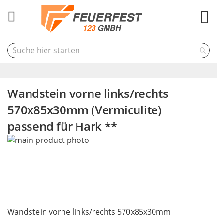
M
Wandstein vorne links/rechts
570x85x30mm (Vermiculite)
passend für Hark **
Skip
to
the
end
of
the
Skip
images
to
Wandstein vorne links/rechts 570x85x30mm
gallery