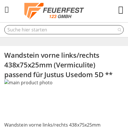
M
Wandstein vorne links/rechts
438x75x25mm (Vermiculite)
passend für Justus Usedom 5D **
Skip
to
the
end
of
the
Skip
images
to
Wandstein vorne links/rechts 438x75x25mm
gallery