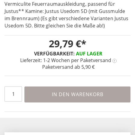
the
Vermiculite Feuerraumauskleidung, passend für
beginning
Justus** Kamine: Justus Usedom 5D (mit Gussmulde
of
im Brennraum) (Es gibt verschiedene Varianten Justus
the
Usedom 5D. Bitte gleichen Sie die Maße ab!)
images
gallery
29,79 €
VERFÜGBARKEIT:
AUF LAGER
Lieferzeit: 1-2 Wochen
per Paketversand
?
Paketversand ab 5,90 €
IN DEN WARENKORB