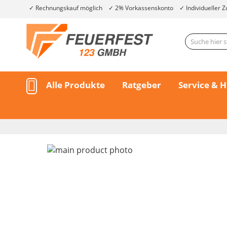
Rechnungskauf möglich
2% Vorkassenskonto
Individueller Z
Alle Produkte
Ratgeber
Service & H
Skip
to
the
end
of
the
Skip
images
to