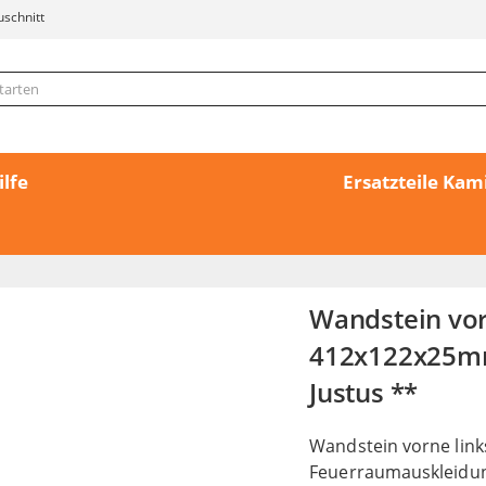
uschnitt
ilfe
Ersatzteile Ka
Wandstein vor
412x122x25mm 
Justus **
Wandstein vorne link
Feuerraumauskleidung