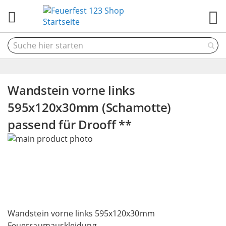
M
Wandstein vorne links
595x120x30mm (Schamotte)
passend für Drooff **
Skip
to
the
end
of
the
Skip
images
to
Wandstein vorne links 595x120x30mm
gallery
the
Feuerraumauskleidung