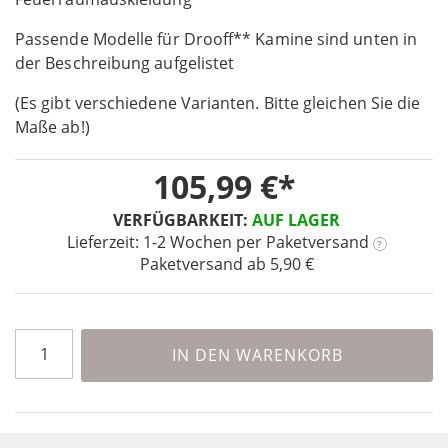
beginning
Passende Modelle für Drooff** Kamine sind unten in
of
the
der Beschreibung aufgelistet
images
(Es gibt verschiedene Varianten. Bitte gleichen Sie die
gallery
Maße ab!)
105,99 €
VERFÜGBARKEIT:
AUF LAGER
Lieferzeit: 1-2 Wochen
per Paketversand
?
Paketversand ab 5,90 €
IN DEN WARENKORB