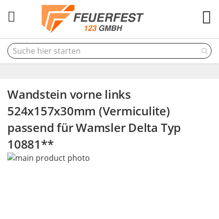
M
Wandstein vorne links
524x157x30mm (Vermiculite)
passend für Wamsler Delta Typ
10881**
Skip
to
the
end
of
the