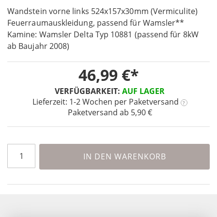
Skip
images
to
Wandstein vorne links 524x157x30mm (Vermiculite)
gallery
the
Feuerraumauskleidung, passend für Wamsler**
beginning
Kamine: Wamsler Delta Typ 10881 (passend für 8kW
of
ab Baujahr 2008)
the
images
46,99 €
gallery
VERFÜGBARKEIT:
AUF LAGER
Lieferzeit: 1-2 Wochen
per Paketversand
?
Paketversand ab 5,90 €
IN DEN WARENKORB