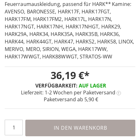
the
Feuerraumauskleidung, passend für HARK**
Kamine:
beginning
AVENSO, BARONESSE, HARK17F, HARK17FGT,
of
HARK17FM, HARK17FM2, HARK17L, HARK17N,
the
HARK17NGT, HARK17NH, HARK17NHGT, HARK29,
images
HARK29A, HARK34, HARK35A, HARK35B, HARK36,
gallery
HARK44, HARK44GT, HARK47, HARK52, HARK58, LINOX,
MERIVO, MERO, SIRION, WEGA, HARK17WW,
HARK17WWGT, HARK88WWGT, STRATOS-WW
36,19 €
VERFÜGBARKEIT:
AUF LAGER
Lieferzeit: 1-2 Wochen
per Paketversand
?
Paketversand ab 5,90 €
IN DEN WARENKORB