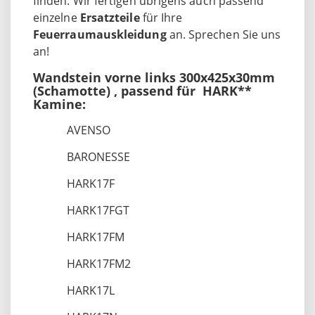
finden. Wir fertigen übrigens auch passend
einzelne
Ersatzteile
für Ihre
Feuerraumauskleidung
an. Sprechen Sie uns
an!
Wandstein vorne links 300x425x30mm
(Schamotte) , passend für HARK**
Kamine:
AVENSO
BARONESSE
HARK17F
HARK17FGT
HARK17FM
HARK17FM2
HARK17L