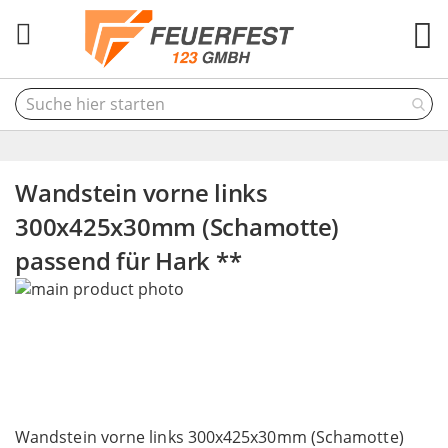
M
Wandstein vorne links
300x425x30mm (Schamotte)
passend für Hark **
Skip
to
the
end
of
the
Skip
images
to
Wandstein vorne links 300x425x30mm (Schamotte)
gallery