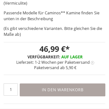
the
(Vermiculite)
beginning
Passende Modelle für Caminos** Kamine finden Sie
of
the
unten in der Beschreibung
images
(Es gibt verschiedene Varianten. Bitte gleichen Sie die
gallery
Maße ab)
46,99 €
VERFÜGBARKEIT:
AUF LAGER
Lieferzeit: 1-2 Wochen
per Paketversand
?
Paketversand ab 5,90 €
IN DEN WARENKORB