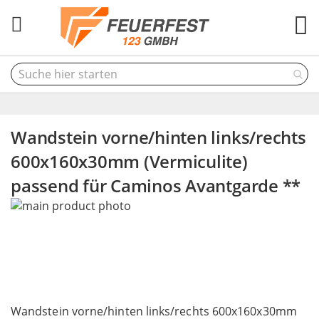
M
Wandstein vorne/hinten links/rechts
600x160x30mm (Vermiculite)
passend für Caminos Avantgarde **
Skip
to
the
end
of
the
Skip
images
to
Wandstein vorne/hinten links/rechts 600x160x30mm
gallery