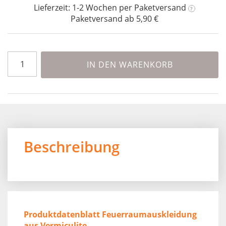
beginning
Lieferzeit: 1-2 Wochen
per Paketversand
?
of
Paketversand ab 5,90 €
the
images
gallery
IN DEN WARENKORB
Beschreibung
Produktdatenblatt Feuerraumauskleidung
aus Vermiculite