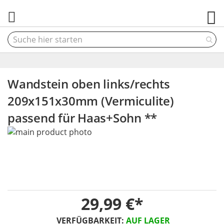
M
Wandstein oben links/rechts
209x151x30mm (Vermiculite)
passend für Haas+Sohn **
Skip
to
the
end
of
the
Skip
images
29,99 €
to
gallery
the
VERFÜGBARKEIT:
AUF LAGER