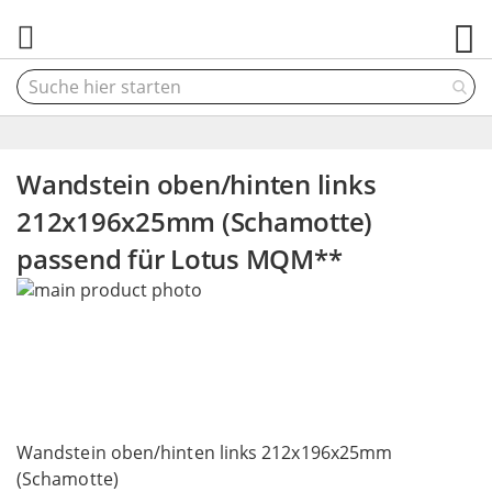
M
Wandstein oben/hinten links
212x196x25mm (Schamotte)
passend für Lotus MQM**
Skip
to
the
end
of
the
Skip
images
to
Wandstein oben/hinten links 212x196x25mm
gallery
the
(Schamotte)