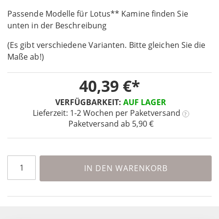
beginning
Passende Modelle für Lotus** Kamine finden Sie
of
the
unten in der Beschreibung
images
(Es gibt verschiedene Varianten. Bitte gleichen Sie die
gallery
Maße ab!)
40,39 €
VERFÜGBARKEIT:
AUF LAGER
Lieferzeit: 1-2 Wochen
per Paketversand
?
Paketversand ab 5,90 €
IN DEN WARENKORB