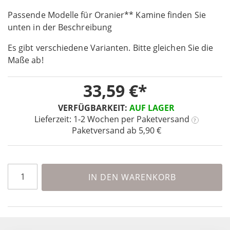
the
Passende Modelle für Oranier** Kamine finden Sie
beginning
unten in der Beschreibung
of
the
Es gibt verschiedene Varianten. Bitte gleichen Sie die
images
Maße ab!
gallery
33,59 €
VERFÜGBARKEIT:
AUF LAGER
Lieferzeit: 1-2 Wochen
per Paketversand
?
Paketversand ab 5,90 €
IN DEN WARENKORB