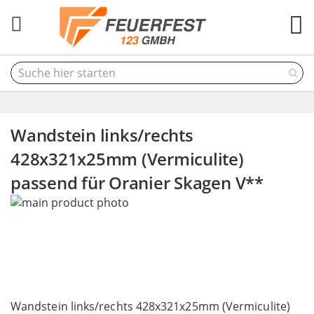
M
Wandstein links/rechts
428x321x25mm (Vermiculite)
passend für Oranier Skagen V**
Skip
to
the
end
of
the
Skip
images
to
Wandstein links/rechts 428x321x25mm (Vermiculite)
gallery