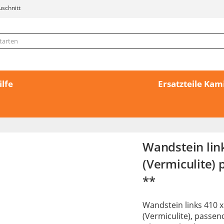
uschnitt
ilfe
Ersatzteile Ka
Wandstein li
(Vermiculite) 
**
Wandstein links 410
(Vermiculite), passen