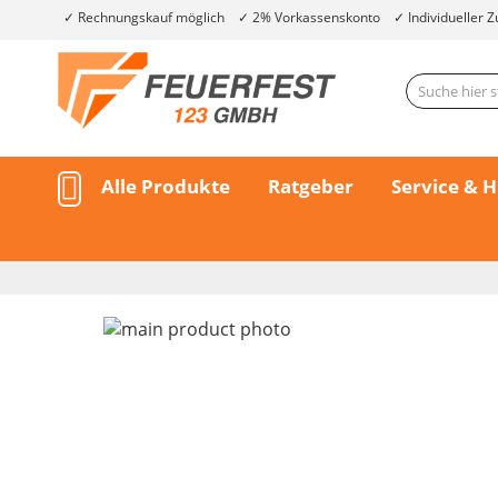
Rechnungskauf möglich
2% Vorkassenskonto
Individueller Z
Alle Produkte
Ratgeber
Service & H
Skip
to
the
end
of
the
Skip
images
to