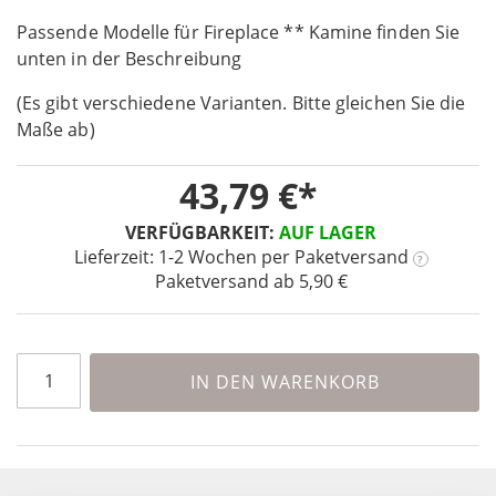
the
Passende Modelle für Fireplace ** Kamine finden Sie
beginning
unten in der Beschreibung
of
the
(Es gibt verschiedene Varianten. Bitte gleichen Sie die
images
Maße ab)
gallery
43,79 €
VERFÜGBARKEIT:
AUF LAGER
Lieferzeit: 1-2 Wochen
per Paketversand
?
Paketversand ab 5,90 €
IN DEN WARENKORB