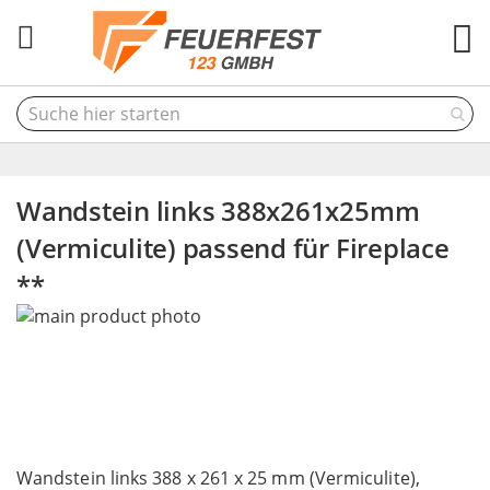
M
Wandstein links 388x261x25mm
(Vermiculite) passend für Fireplace
**
Skip
to
the
end
of
the
Skip
images
to
Wandstein links 388 x 261 x 25 mm (Vermiculite),
gallery