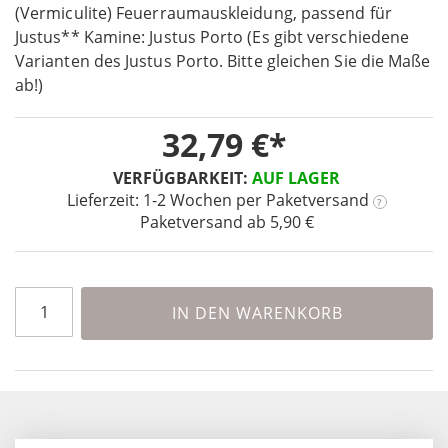
the
(Vermiculite) Feuerraumauskleidung, passend für
beginning
Justus** Kamine: Justus Porto (Es gibt verschiedene
of
Varianten des Justus Porto. Bitte gleichen Sie die Maße
the
ab!)
images
gallery
32,79 €
VERFÜGBARKEIT:
AUF LAGER
Lieferzeit: 1-2 Wochen
per Paketversand
?
Paketversand ab 5,90 €
IN DEN WARENKORB