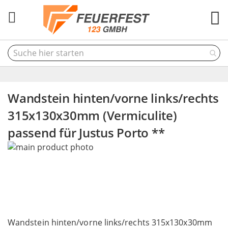
M
Wandstein hinten/vorne links/rechts
315x130x30mm (Vermiculite)
passend für Justus Porto **
Skip
to
the
end
of
the
Skip
images
to
Wandstein hinten/vorne links/rechts 315x130x30mm
gallery