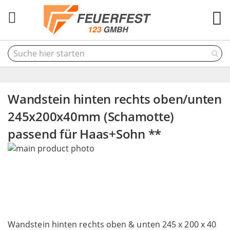
M
Wandstein hinten rechts oben/unten
245x200x40mm (Schamotte)
passend für Haas+Sohn **
Skip
to
the
end
of
the
Skip
images
to
Wandstein hinten rechts oben & unten 245 x 200 x 40
gallery