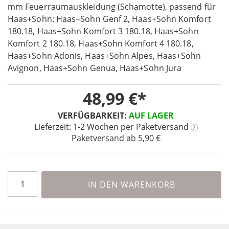
the
mm Feuerraumauskleidung (Schamotte), passend für
beginning
Haas+Sohn: Haas+Sohn Genf 2, Haas+Sohn Komfort
of
180.18, Haas+Sohn Komfort 3 180.18, Haas+Sohn
the
Komfort 2 180.18, Haas+Sohn Komfort 4 180.18,
images
Haas+Sohn Adonis, Haas+Sohn Alpes, Haas+Sohn
gallery
Avignon, Haas+Sohn Genua, Haas+Sohn Jura
48,99 €
VERFÜGBARKEIT:
AUF LAGER
Lieferzeit: 1-2 Wochen
per Paketversand
?
Paketversand ab 5,90 €
IN DEN WARENKORB