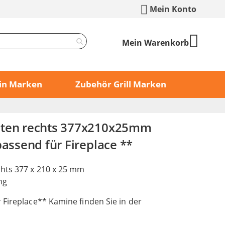
Mein Konto
Mein Warenkorb
min Marken
Zubehör Grill Marken
nten rechts 377x210x25mm
passend für Fireplace **
hts 377 x 210 x 25 mm
ng
 Fireplace** Kamine finden Sie in der