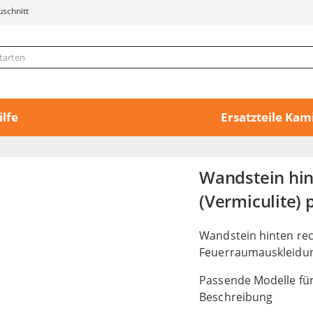
uschnitt
ilfe
Ersatzteile Ka
Wandstein hi
(Vermiculite) 
Wandstein hinten rec
Feuerraumauskleidu
Passende Modelle für
Beschreibung