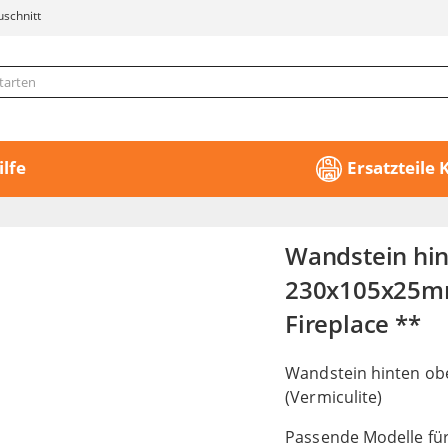
uschnitt
ilfe
Ersatzteile
Wandstein hin
230x105x25mm 
Fireplace **
Wandstein hinten obe
(Vermiculite)
Passende Modelle für