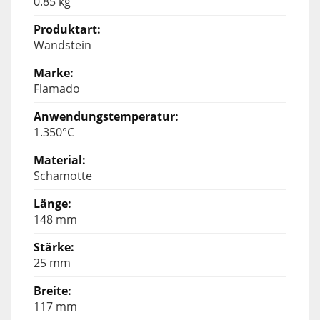
0.85 kg
Wandstein
Flamado
1.350°C
Schamotte
148 mm
25 mm
117 mm