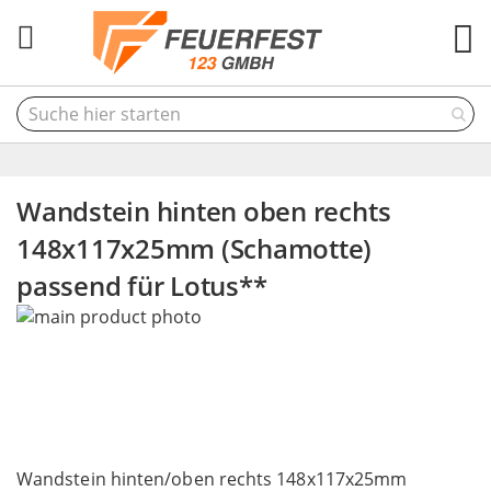
M
Wandstein hinten oben rechts
148x117x25mm (Schamotte)
passend für Lotus**
Skip
to
the
end
of
the
Skip
images
to
Wandstein hinten/oben rechts 148x117x25mm
gallery