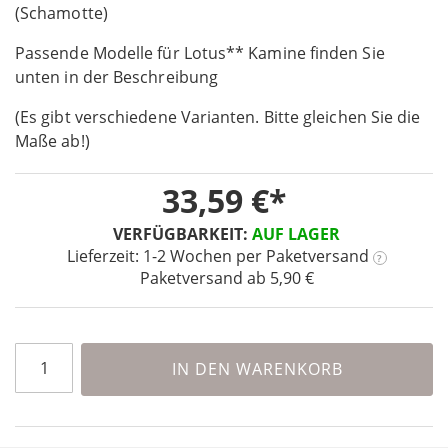
the
(Schamotte)
beginning
Passende Modelle für Lotus** Kamine finden Sie
of
the
unten in der Beschreibung
images
(Es gibt verschiedene Varianten. Bitte gleichen Sie die
gallery
Maße ab!)
33,59 €
VERFÜGBARKEIT:
AUF LAGER
Lieferzeit: 1-2 Wochen
per Paketversand
?
Paketversand ab 5,90 €
IN DEN WARENKORB