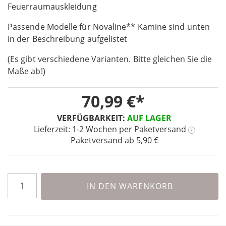
the
Feuerraumauskleidung
beginning
Passende Modelle für Novaline** Kamine sind unten
of
the
in der Beschreibung aufgelistet
images
(Es gibt verschiedene Varianten. Bitte gleichen Sie die
gallery
Maße ab!)
70,99 €
VERFÜGBARKEIT:
AUF LAGER
Lieferzeit: 1-2 Wochen
per Paketversand
?
Paketversand ab 5,90 €
IN DEN WARENKORB