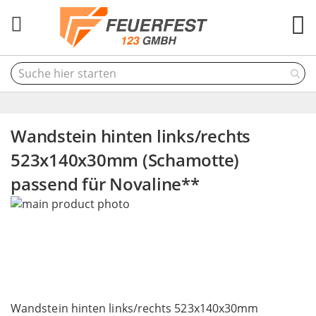
M
Wandstein hinten links/rechts
523x140x30mm (Schamotte)
passend für Novaline**
Skip
to
the
end
of
the
Skip
images
to
Wandstein hinten links/rechts 523x140x30mm
gallery