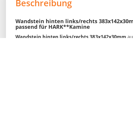
Beschreibung
Wandstein hinten links/rechts 383x142x30
passend für HARK**Kamine
Wandstein hinten links/rechts 383x142x30mm
au
Kaminofen
. Die Feuerraumauskleidung bzw. die E
& Co. KG unter der Marke Flamado produziert. Gerne 
die richtige Feuerraumauskleidung für Ihren Kamin 
einzelne
Ersatzteile
für Ihre
Feuerraumauskleidu
Lieferumfang: Je eine Platte links oder rechts.
Wandstein hinten links/rechts 383x142x30
passend für HARK**Kamine:
Hark BAROLO
Hark BAROLO (für S/N: V...)
Hark 57