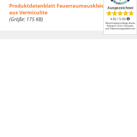
Produktdatenblatt Feuerraumauskleidung
aus Vermiculite
(Größe: 175 KB)
Datenblatt
Artikelnummer
32005772
Gewicht
1.48 kg
Produktart
Wandstein
Marke
Flamado
Anwendungstemperatur
1.150°C
Material
Vermiculite