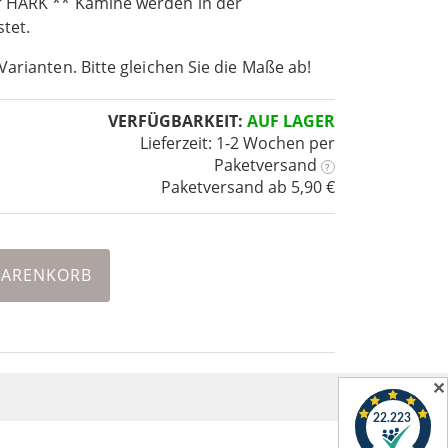
r HARK ** Kamine werden in der
tet.
Varianten. Bitte gleichen Sie die Maße ab!
VERFÜGBARKEIT:
AUF LAGER
Lieferzeit: 1-2 Wochen
per
Paketversand
?
Paketversand ab 5,90 €
WARENKORB
✕