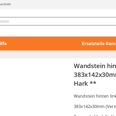
uschnitt
ilfe
Ersatzteile Ka
Wandstein hin
383x142x30mm 
Hark **
Wandstein hinten lin
383x142x30mm (Verm