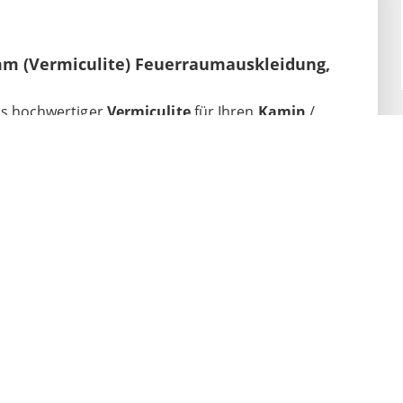
mm (Vermiculite) Feuerraumauskleidung,
s hochwertiger
Vermiculite
für Ihren
Kamin
/
inzelteile werden von der Schamotte-Shop.de GmbH
beraten wir Sie auch telefonisch weiter, damit Sie
finden. Wir fertigen übrigens auch passend
ng
an. Sprechen Sie uns an!
mm (Vermiculite) Feuerraumauskleidung,