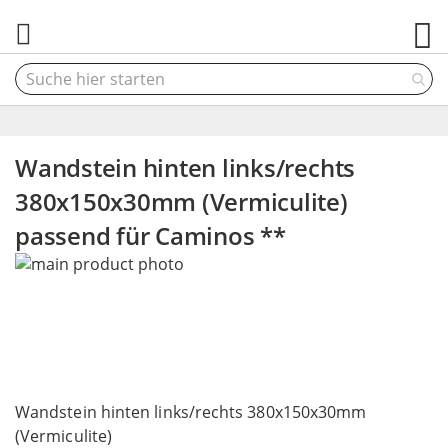
M
Wandstein hinten links/rechts
380x150x30mm (Vermiculite)
passend für Caminos **
Skip
to
the
end
of
the
Skip
images
to
Wandstein hinten links/rechts 380x150x30mm
gallery
the
(Vermiculite)