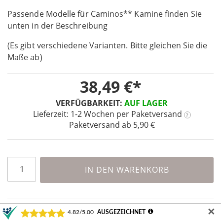
beginning
Passende Modelle für Caminos** Kamine finden Sie
of
the
unten in der Beschreibung
images
(Es gibt verschiedene Varianten. Bitte gleichen Sie die
gallery
Maße ab)
38,49 €
VERFÜGBARKEIT:
AUF LAGER
Lieferzeit: 1-2 Wochen
per Paketversand
?
Paketversand ab 5,90 €
IN DEN WARENKORB
✕