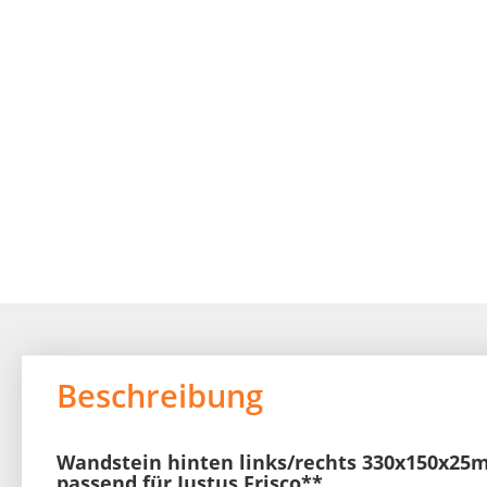
beginning
of
the
images
gallery
Beschreibung
Wandstein hinten links/rechts 330x150x25
passend für Justus Frisco**