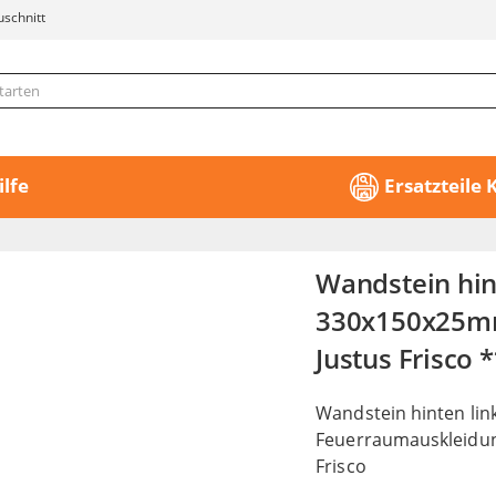
uschnitt
ilfe
Ersatzteile
Wandstein hin
330x150x25mm 
Justus Frisco *
Wandstein hinten lin
Feuerraumauskleidung
Frisco