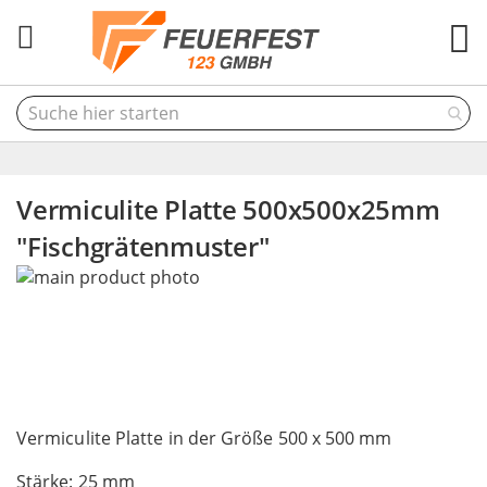
M
Vermiculite Platte 500x500x25mm
"Fischgrätenmuster"
Skip
to
the
end
of
the
Skip
images
to
Vermiculite Platte in der Größe 500 x 500 mm
gallery
the
Stärke: 25 mm
beginning