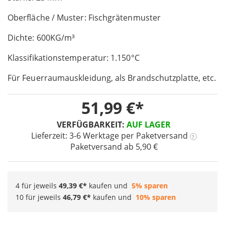
of
Oberfläche / Muster: Fischgrätenmuster
the
images
Dichte: 600KG/m³
gallery
Klassifikationstemperatur: 1.150°C
Für Feuerraumauskleidung, als Brandschutzplatte, etc.
51,99 €
VERFÜGBARKEIT:
AUF LAGER
Lieferzeit: 3-6 Werktage
per Paketversand
?
Paketversand ab 5,90 €
4 für jeweils
49,39 €
kaufen und
5
% sparen
10 für jeweils
46,79 €
kaufen und
10
% sparen