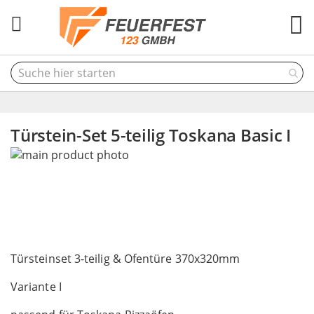
M
Türstein-Set 5-teilig Toskana Basic I
Skip
to
the
end
of
the
Skip
images
to
Türsteinset 3-teilig & Ofentüre 370x320mm
gallery
the
Variante I
beginning
of