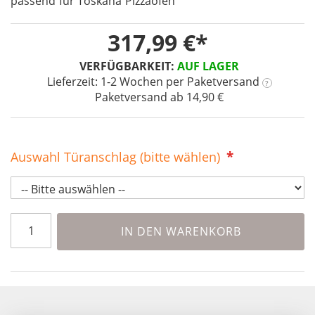
passend für Toskana Pizzaöfen
the
images
317,99 €
gallery
VERFÜGBARKEIT:
AUF LAGER
Lieferzeit: 1-2 Wochen
per Paketversand
?
Paketversand ab 14,90 €
Auswahl Türanschlag (bitte wählen)
IN DEN WARENKORB