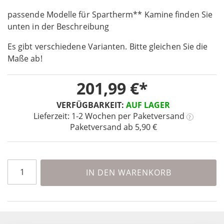
the
passende Modelle für Spartherm** Kamine finden Sie
beginning
unten in der Beschreibung
of
the
Es gibt verschiedene Varianten. Bitte gleichen Sie die
images
Maße ab!
gallery
201,99 €
VERFÜGBARKEIT:
AUF LAGER
Lieferzeit: 1-2 Wochen
per Paketversand
?
Paketversand ab 5,90 €
IN DEN WARENKORB