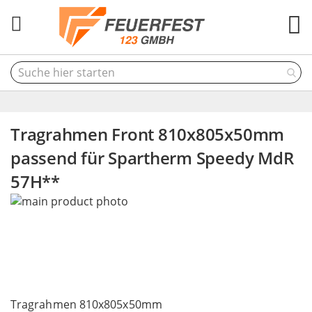
M
Tragrahmen Front 810x805x50mm
passend für Spartherm Speedy MdR
57H**
Skip
to
the
end
of
the
Skip
images
to
Tragrahmen 810x805x50mm
gallery