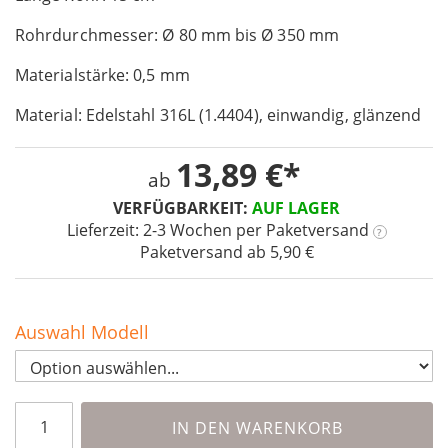
of
Rohrdurchmesser: Ø 80 mm bis Ø 350 mm
the
images
Materialstärke: 0,5 mm
gallery
Material: Edelstahl 316L (1.4404), einwandig, glänzend
13,89 €
ab
VERFÜGBARKEIT:
AUF LAGER
Lieferzeit: 2-3 Wochen
per Paketversand
?
Paketversand ab 5,90 €
Auswahl Modell
IN DEN WARENKORB