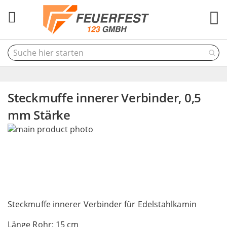
M
Steckmuffe innerer Verbinder, 0,5
mm Stärke
Skip
to
the
end
of
the
Skip
images
to
Steckmuffe innerer Verbinder für Edelstahlkamin
gallery
the
Länge Rohr: 15 cm
beginning